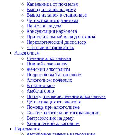
Капельница от похмелья
Вывод из запоя на дому
Вывод из запоя в стационаре
Детоксикация организма
Нарколог на дом
Консультация нарколога
Принудительный вывод из запоя
Наркологический диспансер
Частный вытрезвитель
Алкоголизм
Лечение алкоголизма
Пивной алкоголизм
Женский алкоголизм
Подростковый алкоголизм
Алкоголизм пожилых
В стационаре
Амбулаторно
Принудительное лечение алкоголизма
Детоксикация от алкоголя
Помощь при алкоголизме
Снятие алкогольной интоксикации
Вытрезвление на дому
Хронический алкоголизм
Наркомания
Анонимное лечение наркомании