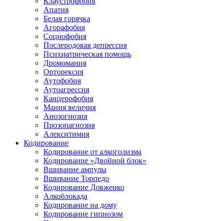
Клаустрофобия
Апатия
Белая горячка
Агорафобия
Социофобия
Послеродовая депрессия
Психиатрическая помощь
Дромомания
Орторексия
Аутофобия
Аутоагрессия
Канцерофобия
Мания величия
Анозогнозия
Прозопагнозия
Алекситимия
Кодирование
Кодирование от алкоголизма
Кодирование «Двойной блок»
Вшивание ампулы
Вшивание Торпедо
Кодирование Довженко
Алкоблокада
Кодирование на дому
Кодирование гипнозом