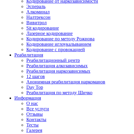
Кодирование от наркозависимости
Эспераль
Алкоминал
Налтрексон
Вивитрол
Sit кодирование
Лазерное кодирование
Кодирование по методу Рожнова
Кодирование иглоукалыванием
Кодирование с провокацией
Реабилитация
Реабилитационный центр
Реабилитация алкозависимых
Реабилитация наркозависимых
12 шагов
Анонимная реабилитация наркоманов
Day Top
Реабилитация по методу Шичко
Информация
О нас
Все услуги
Отзывы
Контакты
Тесты
Галерея