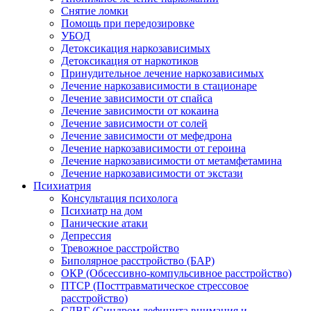
Снятие ломки
Помощь при передозировке
УБОД
Детоксикация наркозависимых
Детоксикация от наркотиков
Принудительное лечение наркозависимых
Лечение наркозависимости в стационаре
Лечение зависимости от спайса
Лечение зависимости от кокаина
Лечение зависимости от солей
Лечение зависимости от мефедрона
Лечение наркозависимости от героина
Лечение наркозависимости от метамфетамина
Лечение наркозависимости от экстази
Психиатрия
Консультация психолога
Психиатр на дом
Панические атаки
Депрессия
Тревожное расстройство
Биполярное расстройство (БАР)
ОКР (Обсессивно-компульсивное расстройство)
ПТСР (Посттравматическое стрессовое
расстройство)
СДВГ (Синдром дефицита внимания и