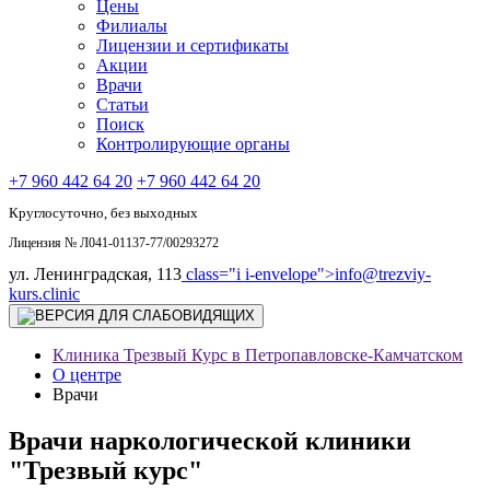
Цены
Филиалы
Лицензии и сертификаты
Акции
Врачи
Статьи
Поиск
Контролирующие органы
+7 960 442 64 20
+7 960 442 64 20
Круглосуточно, без выходных
Лицензия № Л041-01137-77/00293272
ул. Ленинградская, 113
class="i i-envelope">
info@trezviy-
kurs.clinic
Клиника Трезвый Курс в Петропавловске-Камчатском
О центре
Врачи
Врачи наркологической клиники
"Трезвый курс"