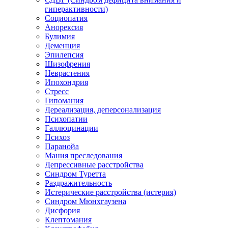
гиперактивности)
Социопатия
Анорексия
Булимия
Деменция
Эпилепсия
Шизофрения
Неврастения
Ипохондрия
Стресс
Гипомания
Дереализация, деперсонализация
Психопатии
Галлюцинации
Психоз
Паранойа
Мания преследования
Депрессивные расстройства
Синдром Туретта
Раздражительность
Истерические расстройства (истерия)
Синдром Мюнхгаузена
Дисфория
Клептомания