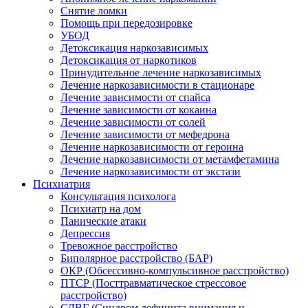
Снятие ломки
Помощь при передозировке
УБОД
Детоксикация наркозависимых
Детоксикация от наркотиков
Принудительное лечение наркозависимых
Лечение наркозависимости в стационаре
Лечение зависимости от спайса
Лечение зависимости от кокаина
Лечение зависимости от солей
Лечение зависимости от мефедрона
Лечение наркозависимости от героина
Лечение наркозависимости от метамфетамина
Лечение наркозависимости от экстази
Психиатрия
Консультация психолога
Психиатр на дом
Панические атаки
Депрессия
Тревожное расстройство
Биполярное расстройство (БАР)
ОКР (Обсессивно-компульсивное расстройство)
ПТСР (Посттравматическое стрессовое
расстройство)
СДВГ (Синдром дефицита внимания и