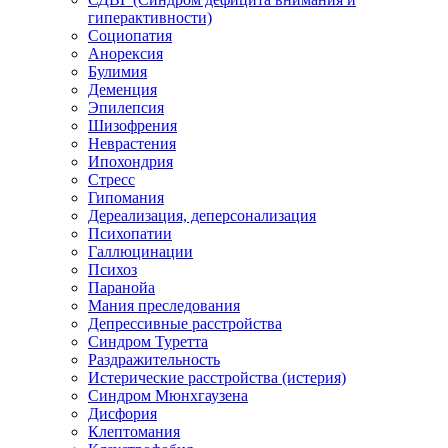
гиперактивности)
Социопатия
Анорексия
Булимия
Деменция
Эпилепсия
Шизофрения
Неврастения
Ипохондрия
Стресс
Гипомания
Дереализация, деперсонализация
Психопатии
Галлюцинации
Психоз
Паранойа
Мания преследования
Депрессивные расстройства
Синдром Туретта
Раздражительность
Истерические расстройства (истерия)
Синдром Мюнхгаузена
Дисфория
Клептомания