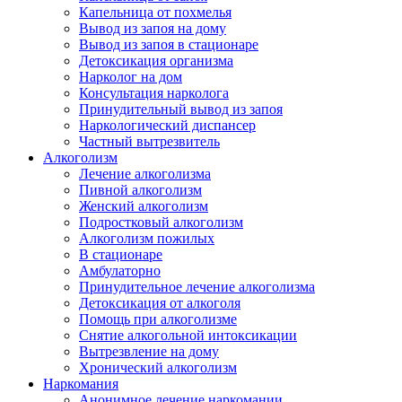
Капельница от похмелья
Вывод из запоя на дому
Вывод из запоя в стационаре
Детоксикация организма
Нарколог на дом
Консультация нарколога
Принудительный вывод из запоя
Наркологический диспансер
Частный вытрезвитель
Алкоголизм
Лечение алкоголизма
Пивной алкоголизм
Женский алкоголизм
Подростковый алкоголизм
Алкоголизм пожилых
В стационаре
Амбулаторно
Принудительное лечение алкоголизма
Детоксикация от алкоголя
Помощь при алкоголизме
Снятие алкогольной интоксикации
Вытрезвление на дому
Хронический алкоголизм
Наркомания
Анонимное лечение наркомании