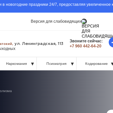
 в новогодние праздники 24/7, предоставляя увеличенное 
Версия для слабовидящих
Звоните сейчас:
атский,
ул. Ленинградская, 113
+7 960 442-64-20
выходных
Наркомания
Психиатрия
Кодирование
голизма