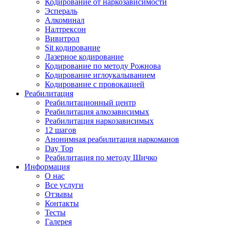
Кодирование от наркозависимости
Эспераль
Алкоминал
Налтрексон
Вивитрол
Sit кодирование
Лазерное кодирование
Кодирование по методу Рожнова
Кодирование иглоукалыванием
Кодирование с провокацией
Реабилитация
Реабилитационный центр
Реабилитация алкозависимых
Реабилитация наркозависимых
12 шагов
Анонимная реабилитация наркоманов
Day Top
Реабилитация по методу Шичко
Информация
О нас
Все услуги
Отзывы
Контакты
Тесты
Галерея