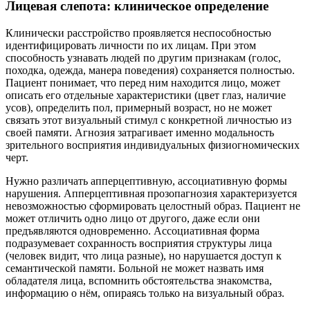
Лицевая слепота: клиническое определение
Клинически расстройство проявляется неспособностью
идентифицировать личности по их лицам. При этом
способность узнавать людей по другим признакам (голос,
походка, одежда, манера поведения) сохраняется полностью.
Пациент понимает, что перед ним находится лицо, может
описать его отдельные характеристики (цвет глаз, наличие
усов), определить пол, примерный возраст, но не может
связать этот визуальный стимул с конкретной личностью из
своей памяти. Агнозия затрагивает именно модальность
зрительного восприятия индивидуальных физиогномических
черт.
Нужно различать апперцептивную, ассоциативную формы
нарушения. Апперцептивная прозопагнозия характеризуется
невозможностью сформировать целостный образ. Пациент не
может отличить одно лицо от другого, даже если они
предъявляются одновременно. Ассоциативная форма
подразумевает сохранность восприятия структуры лица
(человек видит, что лица разные), но нарушается доступ к
семантической памяти. Больной не может назвать имя
обладателя лица, вспомнить обстоятельства знакомства,
информацию о нём, опираясь только на визуальный образ.