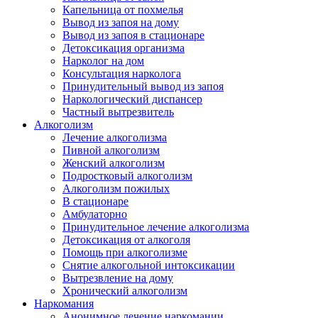
Капельница от похмелья
Вывод из запоя на дому
Вывод из запоя в стационаре
Детоксикация организма
Нарколог на дом
Консультация нарколога
Принудительный вывод из запоя
Наркологический диспансер
Частный вытрезвитель
Алкоголизм
Лечение алкоголизма
Пивной алкоголизм
Женский алкоголизм
Подростковый алкоголизм
Алкоголизм пожилых
В стационаре
Амбулаторно
Принудительное лечение алкоголизма
Детоксикация от алкоголя
Помощь при алкоголизме
Снятие алкогольной интоксикации
Вытрезвление на дому
Хронический алкоголизм
Наркомания
Анонимное лечение наркомании