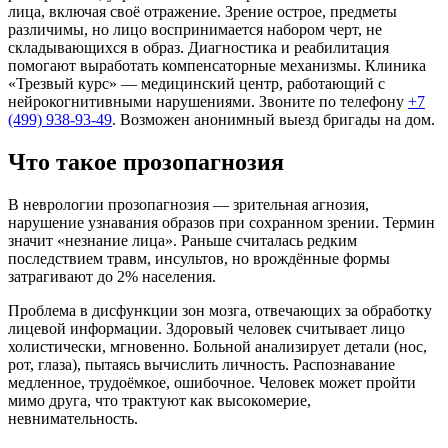
лица, включая своё отражение. Зрение острое, предметы
различимы, но лицо воспринимается набором черт, не
складывающихся в образ. Диагностика и реабилитация
помогают выработать компенсаторные механизмы. Клиника
«Трезвый курс» — медицинский центр, работающий с
нейрокогнитивными нарушениями. Звоните по телефону
+7
(499) 938-93-49
. Возможен анонимный выезд бригады на дом.
Что такое прозопагнозия
В неврологии прозопагнозия — зрительная агнозия,
нарушение узнавания образов при сохранном зрении. Термин
значит «незнание лица». Раньше считалась редким
последствием травм, инсультов, но врождённые формы
затрагивают до 2% населения.
Проблема в дисфункции зон мозга, отвечающих за обработку
лицевой информации. Здоровый человек считывает лицо
холистически, мгновенно. Больной анализирует детали (нос,
рот, глаза), пытаясь вычислить личность. Распознавание
медленное, трудоёмкое, ошибочное. Человек может пройти
мимо друга, что трактуют как высокомерие,
невнимательность.