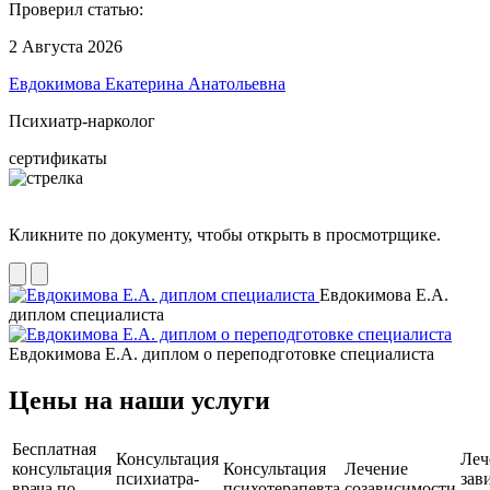
Проверил статью:
2 Августа 2026
Евдокимова Екатерина Анатольевна
Психиатр-нарколог
сертификаты
Кликните по документу, чтобы открыть в просмотрщике.
Евдокимова Е.А.
диплом специалиста
Евдокимова Е.А. диплом о переподготовке специалиста
Цены на наши услуги
Бесплатная
Консультация
Леч
консультация
Консультация
Лечение
психиатра-
зав
врача по
психотерапевта
созависимости