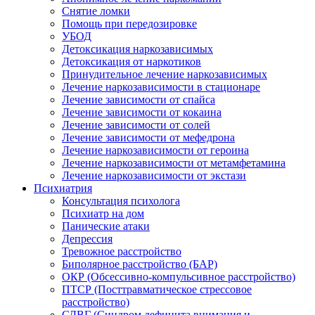
Снятие ломки
Помощь при передозировке
УБОД
Детоксикация наркозависимых
Детоксикация от наркотиков
Принудительное лечение наркозависимых
Лечение наркозависимости в стационаре
Лечение зависимости от спайса
Лечение зависимости от кокаина
Лечение зависимости от солей
Лечение зависимости от мефедрона
Лечение наркозависимости от героина
Лечение наркозависимости от метамфетамина
Лечение наркозависимости от экстази
Психиатрия
Консультация психолога
Психиатр на дом
Панические атаки
Депрессия
Тревожное расстройство
Биполярное расстройство (БАР)
ОКР (Обсессивно-компульсивное расстройство)
ПТСР (Посттравматическое стрессовое
расстройство)
СДВГ (Синдром дефицита внимания и