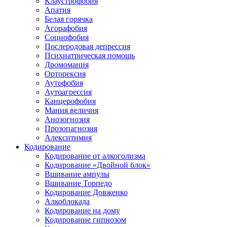
Клаустрофобия
Апатия
Белая горячка
Агорафобия
Социофобия
Послеродовая депрессия
Психиатрическая помощь
Дромомания
Орторексия
Аутофобия
Аутоагрессия
Канцерофобия
Мания величия
Анозогнозия
Прозопагнозия
Алекситимия
Кодирование
Кодирование от алкоголизма
Кодирование «Двойной блок»
Вшивание ампулы
Вшивание Торпедо
Кодирование Довженко
Алкоблокада
Кодирование на дому
Кодирование гипнозом