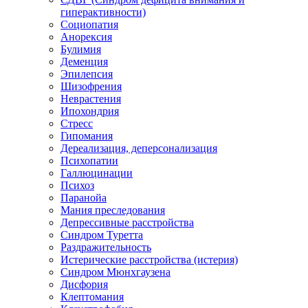
гиперактивности)
Социопатия
Анорексия
Булимия
Деменция
Эпилепсия
Шизофрения
Неврастения
Ипохондрия
Стресс
Гипомания
Дереализация, деперсонализация
Психопатии
Галлюцинации
Психоз
Паранойа
Мания преследования
Депрессивные расстройства
Синдром Туретта
Раздражительность
Истерические расстройства (истерия)
Синдром Мюнхгаузена
Дисфория
Клептомания