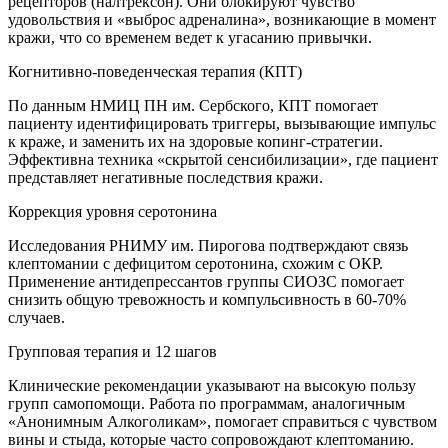
рецепторов (налтрексон). Они блокируют чувство
удовольствия и «выброс адреналина», возникающие в момент
кражи, что со временем ведет к угасанию привычки.
Когнитивно-поведенческая терапия (КПТ)
По данным НМИЦ ПН им. Сербского, КПТ помогает
пациенту идентифицировать триггеры, вызывающие импульс
к краже, и заменить их на здоровые копинг-стратегии.
Эффективна техника «скрытой сенсибилизации», где пациент
представляет негативные последствия кражи.
Коррекция уровня серотонина
Исследования РНИМУ им. Пирогова подтверждают связь
клептомании с дефицитом серотонина, схожим с ОКР.
Применение антидепрессантов группы СИОЗС помогает
снизить общую тревожность и компульсивность в 60-70%
случаев.
Групповая терапия и 12 шагов
Клинические рекомендации указывают на высокую пользу
групп самопомощи. Работа по программам, аналогичным
«Анонимным Алкоголикам», помогает справиться с чувством
вины и стыда, которые часто сопровождают клептоманию.