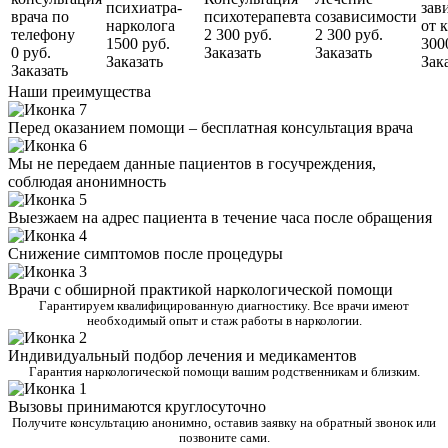
психиатра-
зав
врача по
психотерапевта
созависимости
нарколога
от 
телефону
2 300 руб.
2 300 руб.
1500 руб.
300
0 руб.
Заказать
Заказать
Заказать
Зак
Заказать
Наши преимущества
Перед оказанием помощи – бесплатная консультация врача
Мы не передаем данные пациентов в госучреждения,
соблюдая анонимность
Выезжаем на адрес пациента в течение часа после обращения
Снижение симптомов после процедуры
Врачи с обширной практикой наркологической помощи
Гарантируем квалифицированную диагностику. Все врачи имеют
необходимый опыт и стаж работы в наркологии.
Индивидуальный подбор лечения и медикаментов
Гарантия наркологической помощи вашим родственникам и близким.
Вызовы принимаются круглосуточно
Получите консультацию анонимно, оставив заявку на обратный звонок или
позвоните сами.