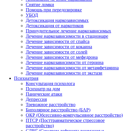
Снятие ломки
Помощь при передозировке
УБОД
Детоксикация наркозависимых
Детоксикация от наркотиков
Принудительное лечение наркозависимых
Лечение наркозависимости в стационаре
Лечение зависимости от спайса
Лечение зависимости от кокаина
Лечение зависимости от солей
Лечение зависимости от мефедрона
Лечение наркозависимости от героина
Лечение наркозависимости от метамфетамина
Лечение наркозависимости от экстази
Психиатрия
Консультация психолога
Психиатр на дом
Панические атаки
Депрессия
Тревожное расстройство
Биполярное расстройство (БАР)
ОКР (Обсессивно-компульсивное расстройство)
ПТСР (Посттравматическое стрессовое
расстройство)
СДВГ (Синдром дефицита внимания и