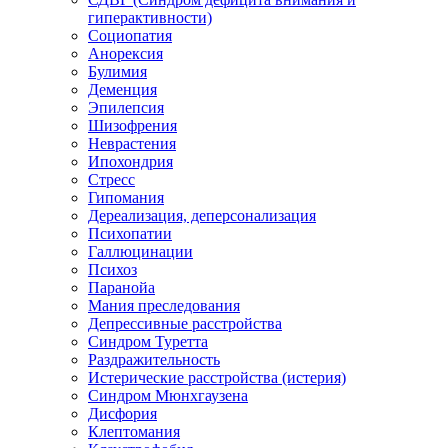
гиперактивности)
Социопатия
Анорексия
Булимия
Деменция
Эпилепсия
Шизофрения
Неврастения
Ипохондрия
Стресс
Гипомания
Дереализация, деперсонализация
Психопатии
Галлюцинации
Психоз
Паранойа
Мания преследования
Депрессивные расстройства
Синдром Туретта
Раздражительность
Истерические расстройства (истерия)
Синдром Мюнхгаузена
Дисфория
Клептомания