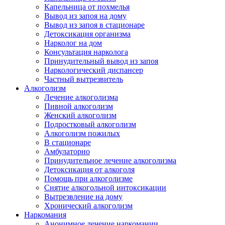
Капельница от похмелья
Вывод из запоя на дому
Вывод из запоя в стационаре
Детоксикация организма
Нарколог на дом
Консультация нарколога
Принудительный вывод из запоя
Наркологический диспансер
Частный вытрезвитель
Алкоголизм
Лечение алкоголизма
Пивной алкоголизм
Женский алкоголизм
Подростковый алкоголизм
Алкоголизм пожилых
В стационаре
Амбулаторно
Принудительное лечение алкоголизма
Детоксикация от алкоголя
Помощь при алкоголизме
Снятие алкогольной интоксикации
Вытрезвление на дому
Хронический алкоголизм
Наркомания
Анонимное лечение наркомании