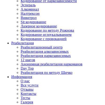
Кодирование от наркозависимости
Эспераль
Алкоминал
Налтрексон
Вивитрол
Sit кодирование
Лазерное кодирование
Кодирование по методу Рожнова
Кодирование иглоукалыванием
Кодирование с провокацией
Реабилитация
Реабилитационный центр
Реабилитация алкозависимых
Реабилитация наркозависимых
12 шагов
Анонимная реабилитация наркоманов
Day Top
Реабилитация по методу Шичко
Информация
О нас
Все услуги
Отзывы
Контакты
Тесты
Галерея