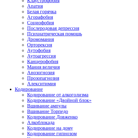
Клаустрофобия
Апатия
Белая горячка
Агорафобия
Социофобия
Послеродовая депрессия
Психиатрическая помощь
Дромомания
Орторексия
Аутофобия
Аутоагрессия
Канцерофобия
Мания величия
Анозогнозия
Прозопагнозия
Алекситимия
Кодирование
Кодирование от алкоголизма
Кодирование «Двойной блок»
Вшивание ампулы
Вшивание Торпедо
Кодирование Довженко
Алкоблокада
Кодирование на дому
Кодирование гипнозом