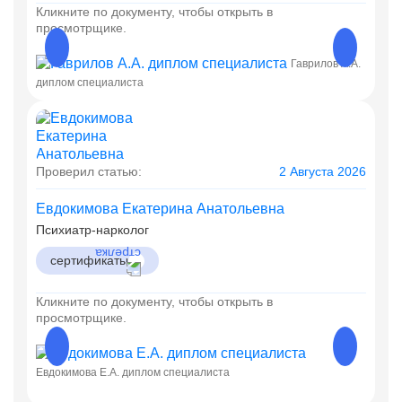
Кликните по документу, чтобы открыть в
просмотрщике.
Гаврилов А.А.
Гаврил
диплом специалиста
Проверил статью:
2 Августа 2026
Евдокимова Екатерина Анатольевна
Психиатр-нарколог
сертификаты
Кликните по документу, чтобы открыть в
просмотрщике.
Евдокимова Е.А. диплом специалиста
Евдоки