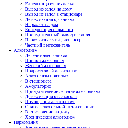
Капельница от похмелья
Вывод из запоя на дому
Вывод из запоя в стационаре
Детоксикация организма
Нарколог на дом
Консультация нарколога
Принудительный вывод из запоя
Наркологический диспансер
Частный вытрезвитель
Алкоголизм
Лечение алкоголизма
Пивной алкоголизм
Женский алкоголизм
Подростковый алкоголизм
Алкоголизм пожилых
В стационаре
Амбулаторно
Принудительное лечение алкоголизма
Детоксикация от алкоголя
Помощь при алкоголизме
Снятие алкогольной интоксикации
Вытрезвление на дому
Хронический алкоголизм
Наркомания
Анонимное лечение наркомании