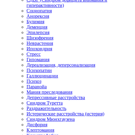
гиперактивности)
Социопатия
Анорексия
Булимия
Деменция
Эпилепсия
Шизофрения
Неврастения
Ипохондрия
Стресс
Гипомания
Дереализация, деперсонализация
Психопатии
Галлюцинации
Психоз
Паранойа
Мания преследования
Депрессивные расстройства
Синдром Туретта
Раздражительность
Истерические расстройства (истерия)
Синдром Мюнхгаузена
Дисфория
Клептомания