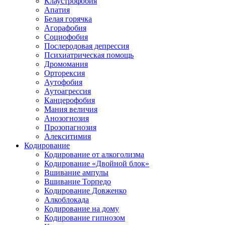
Клаустрофобия
Апатия
Белая горячка
Агорафобия
Социофобия
Послеродовая депрессия
Психиатрическая помощь
Дромомания
Орторексия
Аутофобия
Аутоагрессия
Канцерофобия
Мания величия
Анозогнозия
Прозопагнозия
Алекситимия
Кодирование
Кодирование от алкоголизма
Кодирование «Двойной блок»
Вшивание ампулы
Вшивание Торпедо
Кодирование Довженко
Алкоблокада
Кодирование на дому
Кодирование гипнозом