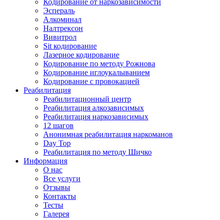
Кодирование от наркозависимости
Эспераль
Алкоминал
Налтрексон
Вивитрол
Sit кодирование
Лазерное кодирование
Кодирование по методу Рожнова
Кодирование иглоукалыванием
Кодирование с провокацией
Реабилитация
Реабилитационный центр
Реабилитация алкозависимых
Реабилитация наркозависимых
12 шагов
Анонимная реабилитация наркоманов
Day Top
Реабилитация по методу Шичко
Информация
О нас
Все услуги
Отзывы
Контакты
Тесты
Галерея