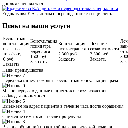
диплом специалиста
Евдокимова Е.А. диплом о переподготовке специалиста
Цены на наши услуги
Бесплатная
Консультация
Леч
консультация
Консультация
Лечение
психиатра-
зав
врача по
психотерапевта
созависимости
нарколога
от 
телефону
2 300 руб.
2 300 руб.
1500 руб.
300
0 руб.
Заказать
Заказать
Заказать
Зак
Заказать
Наши преимущества
Перед оказанием помощи – бесплатная консультация врача
Мы не передаем данные пациентов в госучреждения,
соблюдая анонимность
Выезжаем на адрес пациента в течение часа после обращения
Снижение симптомов после процедуры
Врачи с обширной практикой наркологической помощи