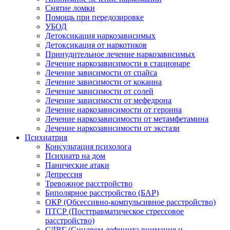
Снятие ломки
Помощь при передозировке
УБОД
Детоксикация наркозависимых
Детоксикация от наркотиков
Принудительное лечение наркозависимых
Лечение наркозависимости в стационаре
Лечение зависимости от спайса
Лечение зависимости от кокаина
Лечение зависимости от солей
Лечение зависимости от мефедрона
Лечение наркозависимости от героина
Лечение наркозависимости от метамфетамина
Лечение наркозависимости от экстази
Психиатрия
Консультация психолога
Психиатр на дом
Панические атаки
Депрессия
Тревожное расстройство
Биполярное расстройство (БАР)
ОКР (Обсессивно-компульсивное расстройство)
ПТСР (Посттравматическое стрессовое
расстройство)
СДВГ (Синдром дефицита внимания и