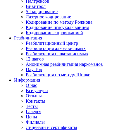
Налтрексон
Вивитрол
Sit кодирование
Лазерное кодирование
Кодирование по методу Рожнова
Кодирование иглоукалыванием
Кодирование с провокацией
Реабилитация
Реабилитационный центр
Реабилитация алкозависимых
Реабилитация наркозависимых
12 шагов
Анонимная реабилитация наркоманов
Day Top
Реабилитация по методу Шичко
Информация
О нас
Все услуги
Отзывы
Контакты
Тесты
Галерея
Цены
Филиалы
Лицензии и сертификаты