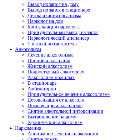
Вывод из запоя на дому
Вывод из запоя в стационаре
Детоксикация организма
Нарколог на дом
Консультация нарколога
Принудительный вывод из запоя
Наркологический диспансер
Частный вытрезвитель
Алкоголизм
Лечение алкоголизма
Пивной алкоголизм
Женский алкоголизм
Подростковый алкоголизм
Алкоголизм пожилых
В стационаре
Амбулаторно
Принудительное лечение алкоголизма
Детоксикация от алкоголя
Помощь при алкоголизме
Снятие алкогольной интоксикации
Вытрезвление на дому
Хронический алкоголизм
Наркомания
Анонимное лечение наркомании
Снятие ломки