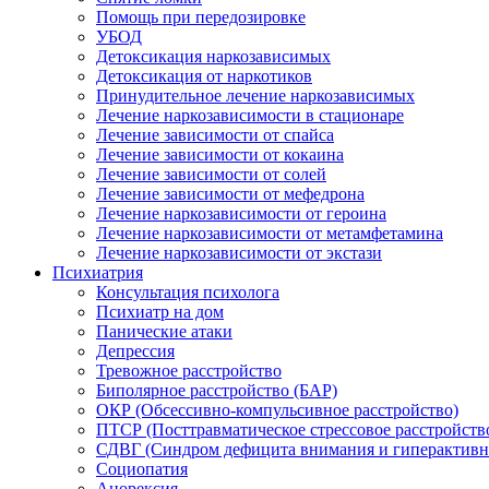
Помощь при передозировке
УБОД
Детоксикация наркозависимых
Детоксикация от наркотиков
Принудительное лечение наркозависимых
Лечение наркозависимости в стационаре
Лечение зависимости от спайса
Лечение зависимости от кокаина
Лечение зависимости от солей
Лечение зависимости от мефедрона
Лечение наркозависимости от героина
Лечение наркозависимости от метамфетамина
Лечение наркозависимости от экстази
Психиатрия
Консультация психолога
Психиатр на дом
Панические атаки
Депрессия
Тревожное расстройство
Биполярное расстройство (БАР)
ОКР (Обсессивно-компульсивное расстройство)
ПТСР (Посттравматическое стрессовое расстройств
СДВГ (Синдром дефицита внимания и гиперактивн
Социопатия
Анорексия