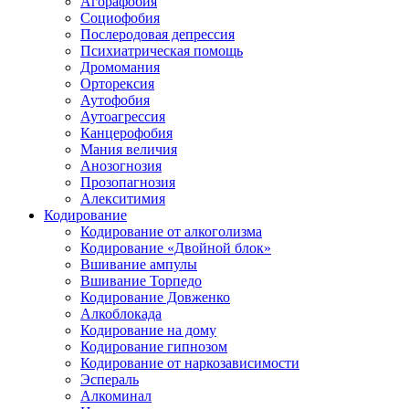
Агорафобия
Социофобия
Послеродовая депрессия
Психиатрическая помощь
Дромомания
Орторексия
Аутофобия
Аутоагрессия
Канцерофобия
Мания величия
Анозогнозия
Прозопагнозия
Алекситимия
Кодирование
Кодирование от алкоголизма
Кодирование «Двойной блок»
Вшивание ампулы
Вшивание Торпедо
Кодирование Довженко
Алкоблокада
Кодирование на дому
Кодирование гипнозом
Кодирование от наркозависимости
Эспераль
Алкоминал