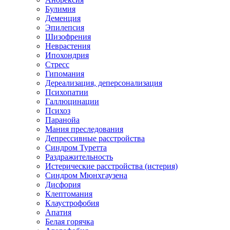
Булимия
Деменция
Эпилепсия
Шизофрения
Неврастения
Ипохондрия
Стресс
Гипомания
Дереализация, деперсонализация
Психопатии
Галлюцинации
Психоз
Паранойа
Мания преследования
Депрессивные расстройства
Синдром Туретта
Раздражительность
Истерические расстройства (истерия)
Синдром Мюнхгаузена
Дисфория
Клептомания
Клаустрофобия
Апатия
Белая горячка