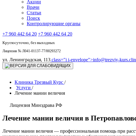
Акции
Врачи
Статьи
Поиск
Контролирующие органы
+7 960 442 64 20
+7 960 442 64 20
Круглосуточно, без выходных
Лицензия № Л041-01137-77/00293272
ул. Ленинградская, 113
class="i i-envelope">
info@trezviy-kurs.clin
Клиника Трезвый Курс
/
Услуги
/
Лечение мании величия
Лицензия Минздрава РФ
Лечение мании величия в Петропавлов
Лечение мании величия — профессиональная помощь при расст