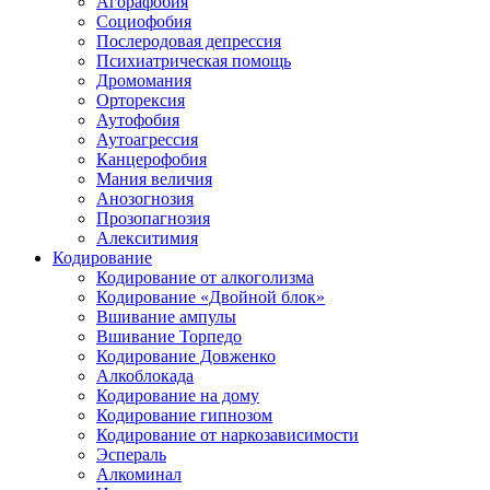
Агорафобия
Социофобия
Послеродовая депрессия
Психиатрическая помощь
Дромомания
Орторексия
Аутофобия
Аутоагрессия
Канцерофобия
Мания величия
Анозогнозия
Прозопагнозия
Алекситимия
Кодирование
Кодирование от алкоголизма
Кодирование «Двойной блок»
Вшивание ампулы
Вшивание Торпедо
Кодирование Довженко
Алкоблокада
Кодирование на дому
Кодирование гипнозом
Кодирование от наркозависимости
Эспераль
Алкоминал