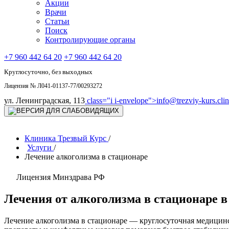
Акции
Врачи
Статьи
Поиск
Контролирующие органы
+7 960 442 64 20
+7 960 442 64 20
Круглосуточно, без выходных
Лицензия № Л041-01137-77/00293272
ул. Ленинградская, 113
class="i i-envelope">
info@trezviy-kurs.clin
Клиника Трезвый Курс
/
Услуги
/
Лечение алкоголизма в стационаре
Лицензия Минздрава РФ
Лечения от алкоголизма в стационаре 
Лечение алкоголизма в стационаре — круглосуточная медицин