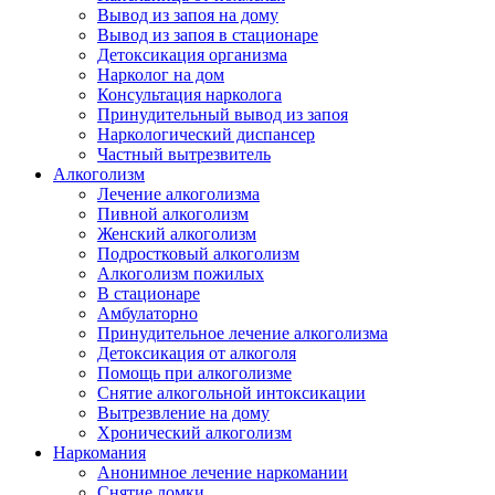
Вывод из запоя на дому
Вывод из запоя в стационаре
Детоксикация организма
Нарколог на дом
Консультация нарколога
Принудительный вывод из запоя
Наркологический диспансер
Частный вытрезвитель
Алкоголизм
Лечение алкоголизма
Пивной алкоголизм
Женский алкоголизм
Подростковый алкоголизм
Алкоголизм пожилых
В стационаре
Амбулаторно
Принудительное лечение алкоголизма
Детоксикация от алкоголя
Помощь при алкоголизме
Снятие алкогольной интоксикации
Вытрезвление на дому
Хронический алкоголизм
Наркомания
Анонимное лечение наркомании
Снятие ломки