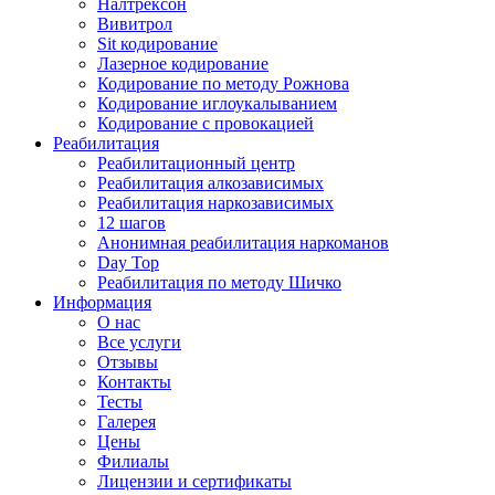
Налтрексон
Вивитрол
Sit кодирование
Лазерное кодирование
Кодирование по методу Рожнова
Кодирование иглоукалыванием
Кодирование с провокацией
Реабилитация
Реабилитационный центр
Реабилитация алкозависимых
Реабилитация наркозависимых
12 шагов
Анонимная реабилитация наркоманов
Day Top
Реабилитация по методу Шичко
Информация
О нас
Все услуги
Отзывы
Контакты
Тесты
Галерея
Цены
Филиалы
Лицензии и сертификаты