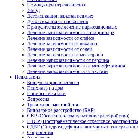
Помощь при передозировке
УБОД
Детоксикация наркозависимых
Детоксикация от наркотиков
Принудительное лечение наркозависимых
Лечение наркозависимости в стационаре
Лечение зависимости от спайса
Лечение зависимости от кокаина
Лечение зависимости от солей
Лечение зависимости от мефедрона
Лечение наркозависимости от героина
Лечение наркозависимости от метамфетамина
Лечение наркозависимости от экстази
Психиатрия
Консультация психолога
Психиатр на дом
Панические атаки
Депрессия
Тревожное расстройство
Биполярное расстройство (БАР)
ОКР (Обсессивно-компульсивное расстройство)
ПТСР (Посттравматическое стрессовое расстройств
СДВГ (Синдром дефицита внимания и гиперактивн
Социопатия
Анорексия