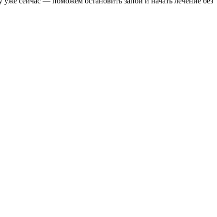
 уже сейчас — поможем остановить запой и начать лечение без