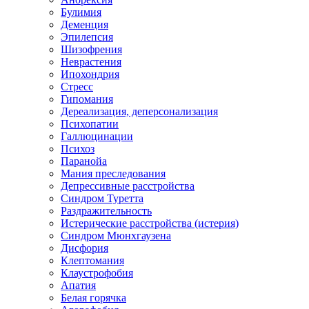
Булимия
Деменция
Эпилепсия
Шизофрения
Неврастения
Ипохондрия
Стресс
Гипомания
Дереализация, деперсонализация
Психопатии
Галлюцинации
Психоз
Паранойа
Мания преследования
Депрессивные расстройства
Синдром Туретта
Раздражительность
Истерические расстройства (истерия)
Синдром Мюнхгаузена
Дисфория
Клептомания
Клаустрофобия
Апатия
Белая горячка