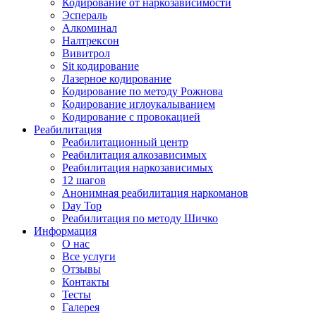
Кодирование от наркозависимости
Эспераль
Алкоминал
Налтрексон
Вивитрол
Sit кодирование
Лазерное кодирование
Кодирование по методу Рожнова
Кодирование иглоукалыванием
Кодирование с провокацией
Реабилитация
Реабилитационный центр
Реабилитация алкозависимых
Реабилитация наркозависимых
12 шагов
Анонимная реабилитация наркоманов
Day Top
Реабилитация по методу Шичко
Информация
О нас
Все услуги
Отзывы
Контакты
Тесты
Галерея