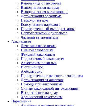
Капельница от похмелья
Вывод из запоя на дому
Вывод из запоя в стационаре
Детоксикация организма
Нарколог на дом
Консультация нарколога
Принудительный вывод из запоя
Наркологический диспансер
Частный вытрезвитель
Алкоголизм
Лечение алкоголизма
Пивной алкоголизм
Женский алкоголизм
Подростковый алкоголизм
Алкоголизм пожилых
В стационаре
Амбулаторно
Принудительное лечение алкоголизма
Детоксикация от алкоголя
Помощь при алкоголизме
Снятие алкогольной интоксикации
Вытрезвление на дому
Хронический алкоголизм
Наркомания
Анонимное лечение наркомании