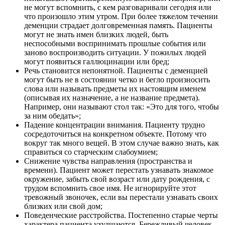
не могут вспомнить, с кем разговаривали сегодня или
что произошло этим утром. При более тяжелом течении
деменции страдает долговременная память. Пациенты
могут не знать имен близких людей, быть
неспособными воспринимать прошлые события или
заново воспроизводить ситуации. У пожилых людей
могут появиться галлюцинации или бред;
Речь становится непонятной. Пациенты с деменцией
могут быть не в состоянии четко и бегло произносить
слова или называть предметы их настоящим именем
(описывая их назначение, а не название предмета).
Например, они называют стол так: «Это для того, чтобы
за ним обедать»;
Падение концентрации внимания. Пациенту трудно
сосредоточиться на конкретном объекте. Потому что
вокруг так много вещей. В этом случае важно знать, как
справиться со старческим слабоумием;
Снижение чувства направления (пространства и
времени). Пациент может перестать узнавать знакомое
окружение, забыть свой возраст или дату рождения, с
трудом вспомнить свое имя. Не игнорируйте этот
тревожный звоночек, если вы перестали узнавать своих
близких или свой дом;
Поведенческие расстройства. Постепенно старые черты
характера пациента ухудшаются. Бережливый человек