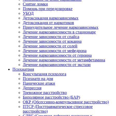
Снятие ломки
Помощь при передозировке
УБОД
Детоксикация наркозависимых
Детоксикация от наркотиков
Принудительное лечение наркозависимых
Лечение наркозависимости в стационаре
Лечение зависимости от спайса
Лечение зависимости от кокаина
Лечение зависимости от солей
Лечение зависимости от мефедрона
Лечение наркозависимости от героина
Лечение наркозависимости от метамфетамина
Лечение наркозависимости от экстази
Психиатрия
Консультация психолога
Психиатр на дом
Панические атаки
Депрессия
Тревожное расстройство
Биполярное расстройство (БАР)
ОКР (Обсессивно-компульсивное расстройство)
ПТСР (Посттравматическое стрессовое
расстройство)
СДВГ (Синдром дефицита внимания и