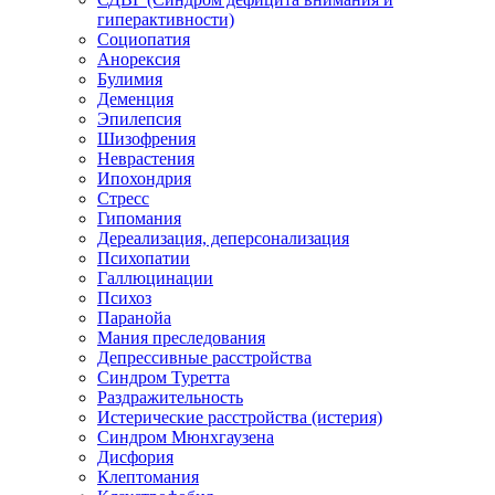
гиперактивности)
Социопатия
Анорексия
Булимия
Деменция
Эпилепсия
Шизофрения
Неврастения
Ипохондрия
Стресс
Гипомания
Дереализация, деперсонализация
Психопатии
Галлюцинации
Психоз
Паранойа
Мания преследования
Депрессивные расстройства
Синдром Туретта
Раздражительность
Истерические расстройства (истерия)
Синдром Мюнхгаузена
Дисфория
Клептомания