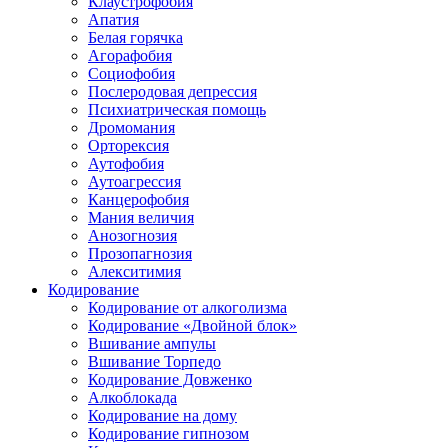
Клаустрофобия
Апатия
Белая горячка
Агорафобия
Социофобия
Послеродовая депрессия
Психиатрическая помощь
Дромомания
Орторексия
Аутофобия
Аутоагрессия
Канцерофобия
Мания величия
Анозогнозия
Прозопагнозия
Алекситимия
Кодирование
Кодирование от алкоголизма
Кодирование «Двойной блок»
Вшивание ампулы
Вшивание Торпедо
Кодирование Довженко
Алкоблокада
Кодирование на дому
Кодирование гипнозом