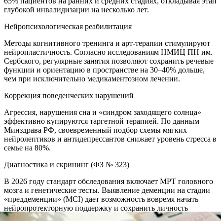
65% пациентов на ранних и средних стадиях, откладывая этап
глубокой инвалидизации на несколько лет.
Нейропсихологическая реабилитация
Методы когнитивного тренинга и арт-терапии стимулируют
нейропластичность. Согласно исследованиям НМИЦ ПН им.
Сербского, регулярные занятия позволяют сохранить речевые
функции и ориентацию в пространстве на 30–40% дольше,
чем при исключительно медикаментозном лечении.
Коррекция поведенческих нарушений
Агрессия, нарушения сна и «синдром заходящего солнца»
эффективно купируются таргетной терапией. По данным
Минздрава РФ, своевременный подбор схемы мягких
нейролептиков и антидепрессантов снижает уровень стресса в
семье на 80%.
Диагностика и скрининг (ФЗ № 323)
В 2026 году стандарт обследования включает МРТ головного
мозга и генетические тесты. Выявление деменции на стадии
«преддеменции» (MCI) дает возможность вовремя начать
нейропротекторную поддержку и сохранить личность
человека.