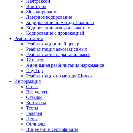
Налтрексон
Вивитрол
Sit кодирование
Лазерное кодирование
Кодирование по методу Рожнова
Кодирование иглоукалыванием
Кодирование с провокацией
Реабилитация
Реабилитационный центр
Реабилитация алкозависимых
Реабилитация наркозависимых
12 шагов
Анонимная реабилитация наркоманов
Day Top
Реабилитация по методу Шичко
Информация
О нас
Все услуги
Отзывы
Контакты
Тесты
Галерея
Цены
Филиалы
Лицензии и сертификаты