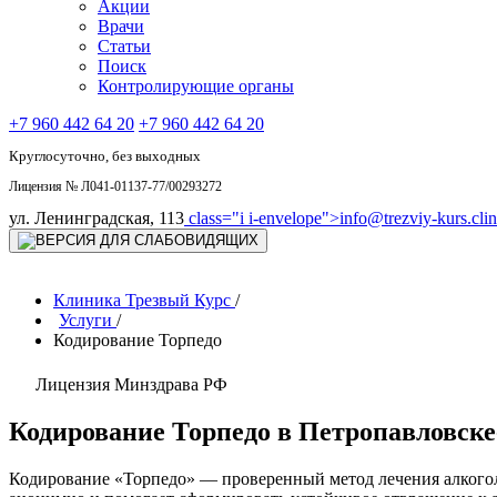
Акции
Врачи
Статьи
Поиск
Контролирующие органы
+7 960 442 64 20
+7 960 442 64 20
Круглосуточно, без выходных
Лицензия № Л041-01137-77/00293272
ул. Ленинградская, 113
class="i i-envelope">
info@trezviy-kurs.clin
Клиника Трезвый Курс
/
Услуги
/
Кодирование Торпедо
Лицензия Минздрава РФ
Кодирование Торпедо в Петропавловск
Кодирование «Торпедо» — проверенный метод лечения алкогол