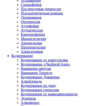
Агорафобия
Социофобия
Послеродовая депрессия
Психиатрическая помощь
Дромомания
Орторексия
Аутофобия
Аутоагрессия
Канцерофобия
Мания величия
Анозогнозия
Прозопагнозия
Алекситимия
Кодирование
Кодирование от алкоголизма
Кодирование «Двойной блок»
Вшивание ампулы
Вшивание Торпедо
Кодирование Довженко
Алкоблокада
Кодирование на дому
Кодирование гипнозом
Кодирование от наркозависимости
Эспераль
Алкоминал