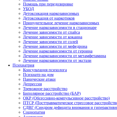
Помощь при передозировке
УБОД
Детоксикация наркозависимых
Детоксикация от наркотиков
Принудительное лечение наркозависимых
Лечение наркозависимости в стационаре
Лечение зависимости от спайса
Лечение зависимости от кокаина
Лечение зависимости от солей
Лечение зависимости от мефедрона
Лечение наркозависимости от героина
Лечение наркозависимости от метамфетамина
Лечение наркозависимости от экстази
Психиатрия
Консультация психолога
Психиатр на дом
Панические атаки
Депрессия
Тревожное расстройство
Биполярное расстройство (БАР)
ОКР (Обсессивно-компульсивное расстройство)
ПТСР (Посттравматическое стрессовое расстройств
СДВГ (Синдром дефицита внимания и гиперактивн
Социопатия
Анорексия