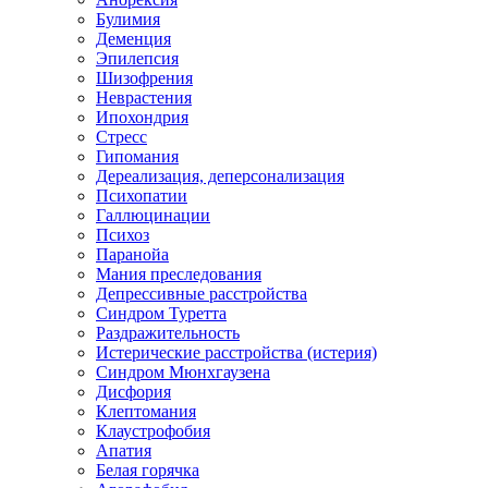
Булимия
Деменция
Эпилепсия
Шизофрения
Неврастения
Ипохондрия
Стресс
Гипомания
Дереализация, деперсонализация
Психопатии
Галлюцинации
Психоз
Паранойа
Мания преследования
Депрессивные расстройства
Синдром Туретта
Раздражительность
Истерические расстройства (истерия)
Синдром Мюнхгаузена
Дисфория
Клептомания
Клаустрофобия
Апатия
Белая горячка