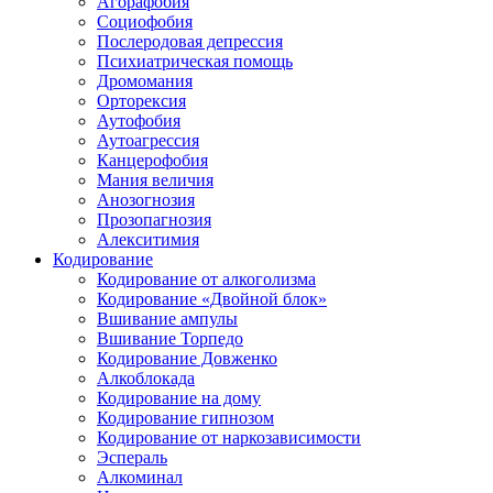
Агорафобия
Социофобия
Послеродовая депрессия
Психиатрическая помощь
Дромомания
Орторексия
Аутофобия
Аутоагрессия
Канцерофобия
Мания величия
Анозогнозия
Прозопагнозия
Алекситимия
Кодирование
Кодирование от алкоголизма
Кодирование «Двойной блок»
Вшивание ампулы
Вшивание Торпедо
Кодирование Довженко
Алкоблокада
Кодирование на дому
Кодирование гипнозом
Кодирование от наркозависимости
Эспераль
Алкоминал