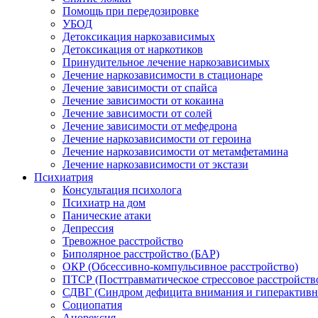
Помощь при передозировке
УБОД
Детоксикация наркозависимых
Детоксикация от наркотиков
Принудительное лечение наркозависимых
Лечение наркозависимости в стационаре
Лечение зависимости от спайса
Лечение зависимости от кокаина
Лечение зависимости от солей
Лечение зависимости от мефедрона
Лечение наркозависимости от героина
Лечение наркозависимости от метамфетамина
Лечение наркозависимости от экстази
Психиатрия
Консультация психолога
Психиатр на дом
Панические атаки
Депрессия
Тревожное расстройство
Биполярное расстройство (БАР)
ОКР (Обсессивно-компульсивное расстройство)
ПТСР (Посттравматическое стрессовое расстройств
СДВГ (Синдром дефицита внимания и гиперактивн
Социопатия
Анорексия