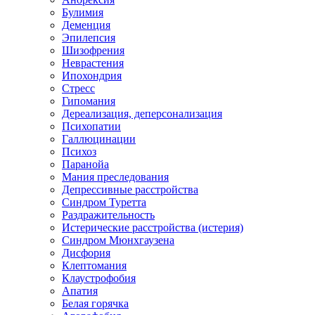
Булимия
Деменция
Эпилепсия
Шизофрения
Неврастения
Ипохондрия
Стресс
Гипомания
Дереализация, деперсонализация
Психопатии
Галлюцинации
Психоз
Паранойа
Мания преследования
Депрессивные расстройства
Синдром Туретта
Раздражительность
Истерические расстройства (истерия)
Синдром Мюнхгаузена
Дисфория
Клептомания
Клаустрофобия
Апатия
Белая горячка