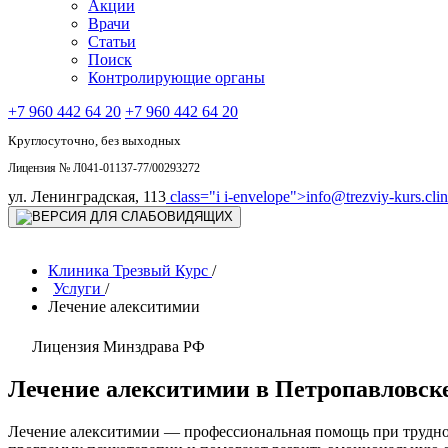
Акции
Врачи
Статьи
Поиск
Контролирующие органы
+7 960 442 64 20
+7 960 442 64 20
Круглосуточно, без выходных
Лицензия № Л041-01137-77/00293272
ул. Ленинградская, 113
class="i i-envelope">
info@trezviy-kurs.clin
Клиника Трезвый Курс
/
Услуги
/
Лечение алекситимии
Лицензия Минздрава РФ
Лечение алекситимии в Петропавловск
Лечение алекситимии — профессиональная помощь при трудно