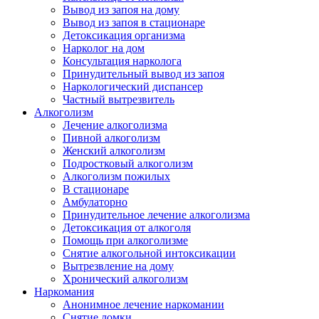
Вывод из запоя на дому
Вывод из запоя в стационаре
Детоксикация организма
Нарколог на дом
Консультация нарколога
Принудительный вывод из запоя
Наркологический диспансер
Частный вытрезвитель
Алкоголизм
Лечение алкоголизма
Пивной алкоголизм
Женский алкоголизм
Подростковый алкоголизм
Алкоголизм пожилых
В стационаре
Амбулаторно
Принудительное лечение алкоголизма
Детоксикация от алкоголя
Помощь при алкоголизме
Снятие алкогольной интоксикации
Вытрезвление на дому
Хронический алкоголизм
Наркомания
Анонимное лечение наркомании
Снятие ломки