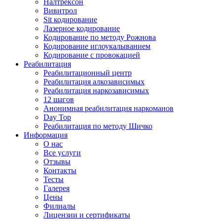
Налтрексон
Вивитрол
Sit кодирование
Лазерное кодирование
Кодирование по методу Рожнова
Кодирование иглоукалыванием
Кодирование с провокацией
Реабилитация
Реабилитационный центр
Реабилитация алкозависимых
Реабилитация наркозависимых
12 шагов
Анонимная реабилитация наркоманов
Day Top
Реабилитация по методу Шичко
Информация
О нас
Все услуги
Отзывы
Контакты
Тесты
Галерея
Цены
Филиалы
Лицензии и сертификаты