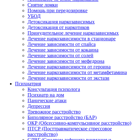
Снятие ломки
Помощь при передозировке
УБОД
Детоксикация наркозависимых
Детоксикация от наркотиков
Принудительное лечение наркозависимых
Лечение наркозависимости в стационаре
Лечение зависимости от спайса
Лечение зависимости от кокаина
Лечение зависимости от солей
Лечение зависимости от мефедрона
Лечение наркозависимости от героина
Лечение наркозависимости от метамфетамина
Лечение наркозависимости от экстази
Психиатрия
Консультация психолога
Психиатр на дом
Панические атаки
Депрессия
Тревожное расстройство
Биполярное расстройство (БАР)
ОКР (Обсессивно-компульсивное расстройство)
ПТСР (Посттравматическое стрессовое
расстройство)
СДВГ (Синдром дефицита внимания и