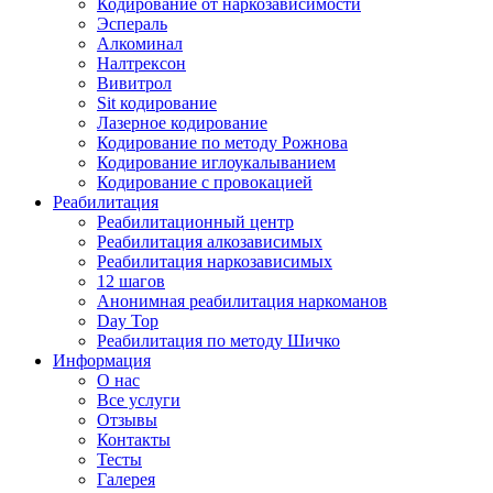
Кодирование от наркозависимости
Эспераль
Алкоминал
Налтрексон
Вивитрол
Sit кодирование
Лазерное кодирование
Кодирование по методу Рожнова
Кодирование иглоукалыванием
Кодирование с провокацией
Реабилитация
Реабилитационный центр
Реабилитация алкозависимых
Реабилитация наркозависимых
12 шагов
Анонимная реабилитация наркоманов
Day Top
Реабилитация по методу Шичко
Информация
О нас
Все услуги
Отзывы
Контакты
Тесты
Галерея