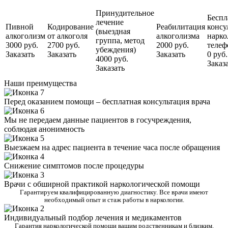
Принудительное
Беспл
лечение
Пивной
Кодирование
Реабилитация
консу
(выездная
алкоголизм
от алкоголя
алкоголизма
нарко
группа, метод
3000 руб.
2700 руб.
2000 руб.
телеф
убеждения)
Заказать
Заказать
Заказать
0 руб.
4000 руб.
Заказ
Заказать
Наши преимущества
Перед оказанием помощи – бесплатная консультация врача
Мы не передаем данные пациентов в госучреждения,
соблюдая анонимность
Выезжаем на адрес пациента в течение часа после обращения
Снижение симптомов после процедуры
Врачи с обширной практикой наркологической помощи
Гарантируем квалифицированную диагностику. Все врачи имеют
необходимый опыт и стаж работы в наркологии.
Индивидуальный подбор лечения и медикаментов
Гарантия наркологической помощи вашим родственникам и близким.