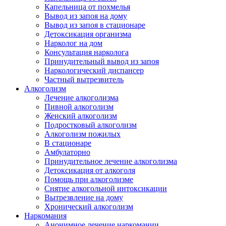
Капельница от похмелья
Вывод из запоя на дому
Вывод из запоя в стационаре
Детоксикация организма
Нарколог на дом
Консультация нарколога
Принудительный вывод из запоя
Наркологический диспансер
Частный вытрезвитель
Алкоголизм
Лечение алкоголизма
Пивной алкоголизм
Женский алкоголизм
Подростковый алкоголизм
Алкоголизм пожилых
В стационаре
Амбулаторно
Принудительное лечение алкоголизма
Детоксикация от алкоголя
Помощь при алкоголизме
Снятие алкогольной интоксикации
Вытрезвление на дому
Хронический алкоголизм
Наркомания
Анонимное лечение наркомании