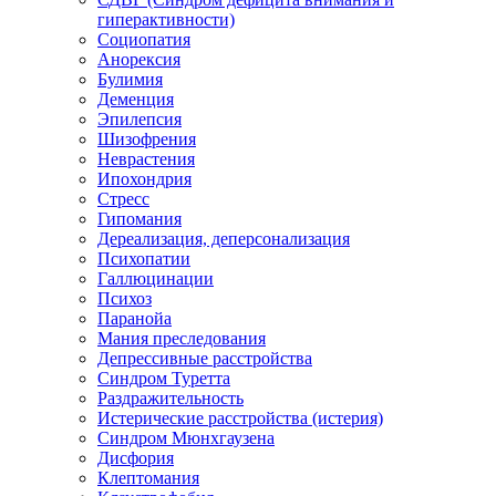
гиперактивности)
Социопатия
Анорексия
Булимия
Деменция
Эпилепсия
Шизофрения
Неврастения
Ипохондрия
Стресс
Гипомания
Дереализация, деперсонализация
Психопатии
Галлюцинации
Психоз
Паранойа
Мания преследования
Депрессивные расстройства
Синдром Туретта
Раздражительность
Истерические расстройства (истерия)
Синдром Мюнхгаузена
Дисфория
Клептомания