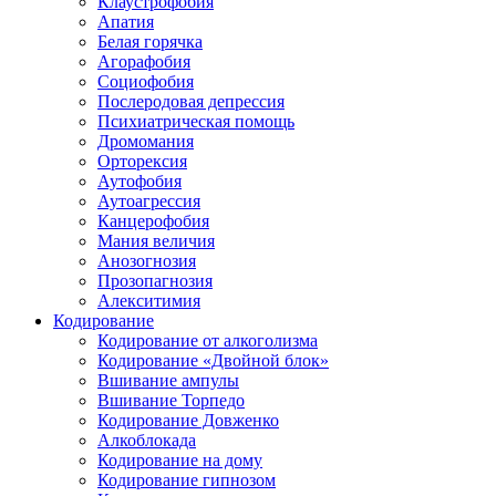
Клаустрофобия
Апатия
Белая горячка
Агорафобия
Социофобия
Послеродовая депрессия
Психиатрическая помощь
Дромомания
Орторексия
Аутофобия
Аутоагрессия
Канцерофобия
Мания величия
Анозогнозия
Прозопагнозия
Алекситимия
Кодирование
Кодирование от алкоголизма
Кодирование «Двойной блок»
Вшивание ампулы
Вшивание Торпедо
Кодирование Довженко
Алкоблокада
Кодирование на дому
Кодирование гипнозом