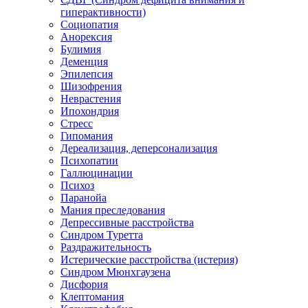
гиперактивности)
Социопатия
Анорексия
Булимия
Деменция
Эпилепсия
Шизофрения
Неврастения
Ипохондрия
Стресс
Гипомания
Дереализация, деперсонализация
Психопатии
Галлюцинации
Психоз
Паранойа
Мания преследования
Депрессивные расстройства
Синдром Туретта
Раздражительность
Истерические расстройства (истерия)
Синдром Мюнхгаузена
Дисфория
Клептомания