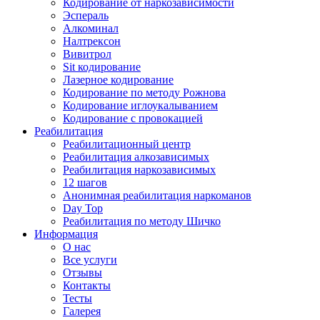
Кодирование от наркозависимости
Эспераль
Алкоминал
Налтрексон
Вивитрол
Sit кодирование
Лазерное кодирование
Кодирование по методу Рожнова
Кодирование иглоукалыванием
Кодирование с провокацией
Реабилитация
Реабилитационный центр
Реабилитация алкозависимых
Реабилитация наркозависимых
12 шагов
Анонимная реабилитация наркоманов
Day Top
Реабилитация по методу Шичко
Информация
О нас
Все услуги
Отзывы
Контакты
Тесты
Галерея