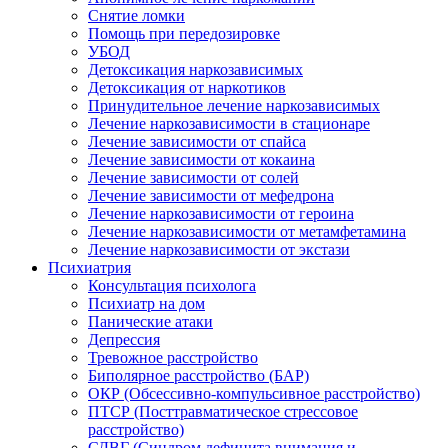
Снятие ломки
Помощь при передозировке
УБОД
Детоксикация наркозависимых
Детоксикация от наркотиков
Принудительное лечение наркозависимых
Лечение наркозависимости в стационаре
Лечение зависимости от спайса
Лечение зависимости от кокаина
Лечение зависимости от солей
Лечение зависимости от мефедрона
Лечение наркозависимости от героина
Лечение наркозависимости от метамфетамина
Лечение наркозависимости от экстази
Психиатрия
Консультация психолога
Психиатр на дом
Панические атаки
Депрессия
Тревожное расстройство
Биполярное расстройство (БАР)
ОКР (Обсессивно-компульсивное расстройство)
ПТСР (Посттравматическое стрессовое
расстройство)
СДВГ (Синдром дефицита внимания и