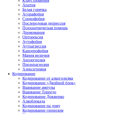
Клаустрофобия
Апатия
Белая горячка
Агорафобия
Социофобия
Послеродовая депрессия
Психиатрическая помощь
Дромомания
Орторексия
Аутофобия
Аутоагрессия
Канцерофобия
Мания величия
Анозогнозия
Прозопагнозия
Алекситимия
Кодирование
Кодирование от алкоголизма
Кодирование «Двойной блок»
Вшивание ампулы
Вшивание Торпедо
Кодирование Довженко
Алкоблокада
Кодирование на дому
Кодирование гипнозом