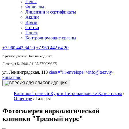
Цены
Филиалы
Лицензии и сертификаты
Акции
Врачи
Статьи
Поиск
Контролирующие органы
+7 960 442 64 20
+7 960 442 64 20
Круглосуточно, без выходных
Лицензия № Л041-01137-77/00293272
ул. Ленинградская, 113
class="i i-envelope">
info@trezviy-
kurs.clinic
Клиника Трезвый Курс в Петропавловске-Камчатском
/
О центре
/
Галерея
Фотогалерея наркологической
клиники "Трезвый курс"