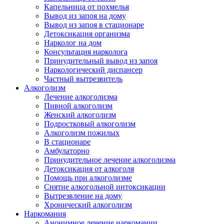
Капельница от похмелья
Вывод из запоя на дому
Вывод из запоя в стационаре
Детоксикация организма
Нарколог на дом
Консультация нарколога
Принудительный вывод из запоя
Наркологический диспансер
Частный вытрезвитель
Алкоголизм
Лечение алкоголизма
Пивной алкоголизм
Женский алкоголизм
Подростковый алкоголизм
Алкоголизм пожилых
В стационаре
Амбулаторно
Принудительное лечение алкоголизма
Детоксикация от алкоголя
Помощь при алкоголизме
Снятие алкогольной интоксикации
Вытрезвление на дому
Хронический алкоголизм
Наркомания
Анонимное лечение наркомании