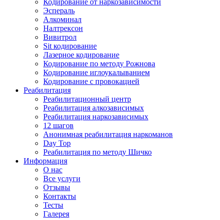
Кодирование от наркозависимости
Эспераль
Алкоминал
Налтрексон
Вивитрол
Sit кодирование
Лазерное кодирование
Кодирование по методу Рожнова
Кодирование иглоукалыванием
Кодирование с провокацией
Реабилитация
Реабилитационный центр
Реабилитация алкозависимых
Реабилитация наркозависимых
12 шагов
Анонимная реабилитация наркоманов
Day Top
Реабилитация по методу Шичко
Информация
О нас
Все услуги
Отзывы
Контакты
Тесты
Галерея