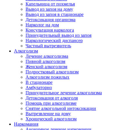
Капельница от похмелья
Вывод из запоя на дому
Вывод из запоя в стационаре
Детоксикация организма
Нарколог на дом
Консультация нарколога
Принудительный вывод из запоя
Наркологический диспансер
Частный вытрезвитель
Алкоголизм
Лечение алкоголизма
Пивной алкоголизм
Женский алкоголизм
Подростковый алкоголизм
Алкоголизм пожилых
В стационаре
Амбулаторно
Принудительное лечение алкоголизма
Детоксикация от алкоголя
Помощь при алкоголизме
Снятие алкогольной интоксикации
Вытрезвление на дому
Хронический алкоголизм
Наркомания
Анонимное лечение наркомании