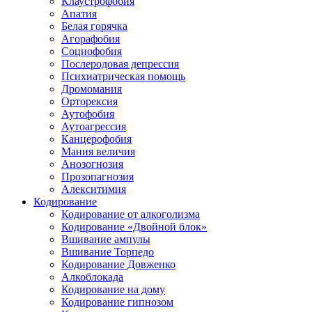
Клаустрофобия
Апатия
Белая горячка
Агорафобия
Социофобия
Послеродовая депрессия
Психиатрическая помощь
Дромомания
Орторексия
Аутофобия
Аутоагрессия
Канцерофобия
Мания величия
Анозогнозия
Прозопагнозия
Алекситимия
Кодирование
Кодирование от алкоголизма
Кодирование «Двойной блок»
Вшивание ампулы
Вшивание Торпедо
Кодирование Довженко
Алкоблокада
Кодирование на дому
Кодирование гипнозом