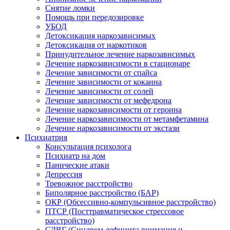
Снятие ломки
Помощь при передозировке
УБОД
Детоксикация наркозависимых
Детоксикация от наркотиков
Принудительное лечение наркозависимых
Лечение наркозависимости в стационаре
Лечение зависимости от спайса
Лечение зависимости от кокаина
Лечение зависимости от солей
Лечение зависимости от мефедрона
Лечение наркозависимости от героина
Лечение наркозависимости от метамфетамина
Лечение наркозависимости от экстази
Психиатрия
Консультация психолога
Психиатр на дом
Панические атаки
Депрессия
Тревожное расстройство
Биполярное расстройство (БАР)
ОКР (Обсессивно-компульсивное расстройство)
ПТСР (Посттравматическое стрессовое
расстройство)
СДВГ (Синдром дефицита внимания и