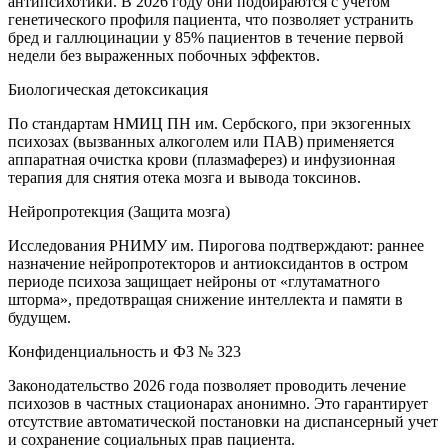
антипсихотики. В 2026 году они подбираются с учетом
генетического профиля пациента, что позволяет устранить
бред и галлюцинации у 85% пациентов в течение первой
недели без выраженных побочных эффектов.
Биологическая детоксикация
По стандартам НМИЦ ПН им. Сербского, при экзогенных
психозах (вызванных алкоголем или ПАВ) применяется
аппаратная очистка крови (плазмаферез) и инфузионная
терапия для снятия отека мозга и вывода токсинов.
Нейропротекция (Защита мозга)
Исследования РНИМУ им. Пирогова подтверждают: раннее
назначение нейропротекторов и антиоксидантов в остром
периоде психоза защищает нейроны от «глутаматного
шторма», предотвращая снижение интеллекта и памяти в
будущем.
Конфиденциальность и ФЗ № 323
Законодательство 2026 года позволяет проводить лечение
психозов в частных стационарах анонимно. Это гарантирует
отсутствие автоматической постановки на диспансерный учет
и сохранение социальных прав пациента.