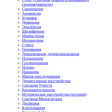
гиперактивности)
Социопатия
Анорексия
Булимия
Деменция
Эпилепсия
Шизофрения
Неврастения
Ипохондрия
Стресс
Гипомания
Дереализация, деперсонализация
Психопатии
Галлюцинации
Психоз
Паранойа
Мания преследования
Депрессивные расстройства
Синдром Туретта
Раздражительность
Истерические расстройства (истерия)
Синдром Мюнхгаузена
Дисфория
Клептомания