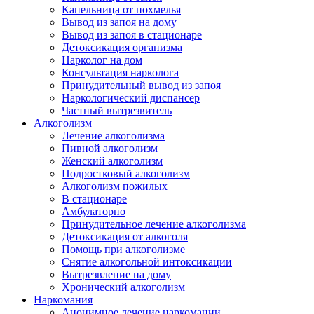
Капельница от похмелья
Вывод из запоя на дому
Вывод из запоя в стационаре
Детоксикация организма
Нарколог на дом
Консультация нарколога
Принудительный вывод из запоя
Наркологический диспансер
Частный вытрезвитель
Алкоголизм
Лечение алкоголизма
Пивной алкоголизм
Женский алкоголизм
Подростковый алкоголизм
Алкоголизм пожилых
В стационаре
Амбулаторно
Принудительное лечение алкоголизма
Детоксикация от алкоголя
Помощь при алкоголизме
Снятие алкогольной интоксикации
Вытрезвление на дому
Хронический алкоголизм
Наркомания
Анонимное лечение наркомании