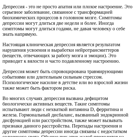
Депрессия - это не просто апатия или плохое настроение. Это
серьезное заболевание, связанное с трансформацией
биохимических процессов в головном мозге. Симптомы
депрессии могут длиться две недели и более. Иногда
симптомы могут длиться годами, не давая человеку о себе
знать напрямую.
Настоящая клиническая депрессия является результатом
нарушения усвоения и выработки нейротрансмиттеров
(веществ, отвечающих за работу мозга и эмоции). Это
приводит к вялости и часто подавленному настроению.
Депрессия может быть спровоцирована травмирующими
событиями или длительным сильным стрессом.
Психологическое насилие в детстве или во взрослой жизни
также может быть фактором риска.
Во многих случаях депрессия вызвана дефицитом
биологически активных веществ. Такие симптомы
испытывают люди с нехваткой витамина D, ферритина и
железа. Гормональный дисбаланс, вызванный эндокринной
дисфункцией или расстройством, также может вызывать
признаки данного расстройства. Перепады настроения и
другие симптомы депрессии иногда связаны с недостатком
солнечного света. Обычно пик этих жалоб приходится на