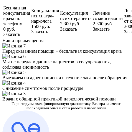
Бесплатная
Консультация
Леч
консультация
Консультация
Лечение
психиатра-
зав
врача по
психотерапевта
созависимости
нарколога
от 
телефону
2 300 руб.
2 300 руб.
1500 руб.
300
0 руб.
Заказать
Заказать
Заказать
Зак
Заказать
Наши преимущества
Перед оказанием помощи – бесплатная консультация врача
Мы не передаем данные пациентов в госучреждения,
соблюдая анонимность
Выезжаем на адрес пациента в течение часа после обращения
Снижение симптомов после процедуры
Врачи с обширной практикой наркологической помощи
Гарантируем квалифицированную диагностику. Все врачи имеют
необходимый опыт и стаж работы в наркологии.