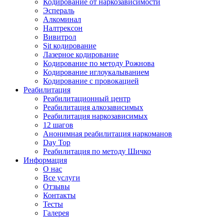
Кодирование от наркозависимости
Эспераль
Алкоминал
Налтрексон
Вивитрол
Sit кодирование
Лазерное кодирование
Кодирование по методу Рожнова
Кодирование иглоукалыванием
Кодирование с провокацией
Реабилитация
Реабилитационный центр
Реабилитация алкозависимых
Реабилитация наркозависимых
12 шагов
Анонимная реабилитация наркоманов
Day Top
Реабилитация по методу Шичко
Информация
О нас
Все услуги
Отзывы
Контакты
Тесты
Галерея