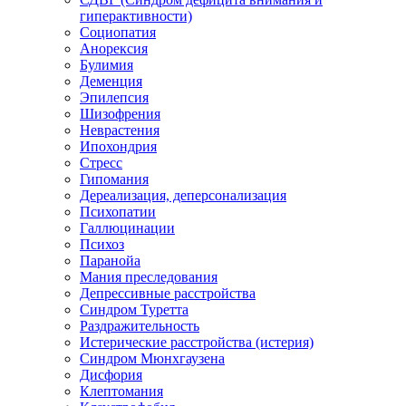
гиперактивности)
Социопатия
Анорексия
Булимия
Деменция
Эпилепсия
Шизофрения
Неврастения
Ипохондрия
Стресс
Гипомания
Дереализация, деперсонализация
Психопатии
Галлюцинации
Психоз
Паранойа
Мания преследования
Депрессивные расстройства
Синдром Туретта
Раздражительность
Истерические расстройства (истерия)
Синдром Мюнхгаузена
Дисфория
Клептомания