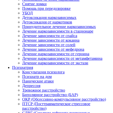
Снятие ломки
Помощь при передозировке
УБОД
Детоксикация наркозависимых
Детоксикация от наркотиков
Принудительное лечение наркозависимых
Лечение наркозависимости в стационаре
Лечение зависимости от спайса
Лечение зависимости от кокаина
Лечение зависимости от солей
Лечение зависимости от мефедрона
Лечение наркозависимости от героина
Лечение наркозависимости от метамфетамина
Лечение наркозависимости от экстази
Психиатрия
Консультация психолога
Психиатр на дом
Панические атаки
Депрессия
Тревожное расстройство
Биполярное расстройство (БАР)
ОКР (Обсессивно-компульсивное расстройство)
ПТСР (Посттравматическое стрессовое
расстройство)
СДВГ (Синдром дефицита внимания и