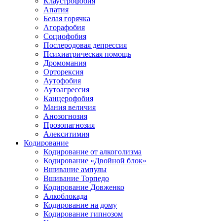
Клаустрофобия
Апатия
Белая горячка
Агорафобия
Социофобия
Послеродовая депрессия
Психиатрическая помощь
Дромомания
Орторексия
Аутофобия
Аутоагрессия
Канцерофобия
Мания величия
Анозогнозия
Прозопагнозия
Алекситимия
Кодирование
Кодирование от алкоголизма
Кодирование «Двойной блок»
Вшивание ампулы
Вшивание Торпедо
Кодирование Довженко
Алкоблокада
Кодирование на дому
Кодирование гипнозом